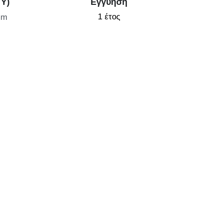
 Υ)
Εγγύηση
1 έτος
mm