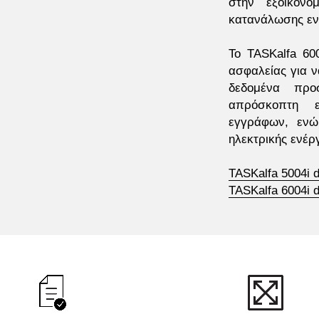
στην εξοικονό
κατανάλωσης εν
Το TASKalfa 600
ασφαλείας για ν
δεδομένα προ
απρόσκοπτη ε
εγγράφων, ενώ
ηλεκτρικής ενέρ
TASKalfa 5004i 
TASKalfa 6004i 