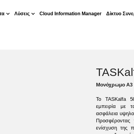
τα
Λύσεις
Cloud Information Manager
Δίκτυο Συν
TASKalf
Μονόχρωμο Α3 
Το TASKalfa 5
εμπειρία με τ
ασφάλεια υψηλού
Προσφέροντας τ
ενίσχυση της π